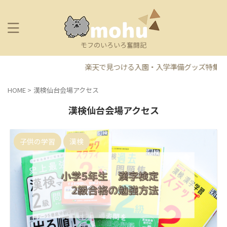
モフのいろいろ奮闘記
楽天で見つける入園・入学準備グッズ特集
HOME
>
漢検仙台会場アクセス
漢検仙台会場アクセス
子供の学習
漢検