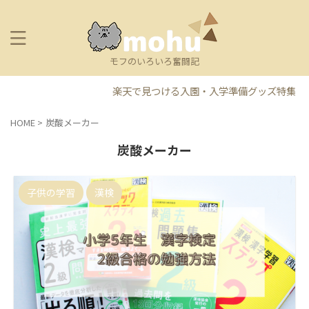
モフのいろいろ奮闘記
楽天で見つける入園・入学準備グッズ特集
HOME
>
炭酸メーカー
炭酸メーカー
子供の学習
漢検