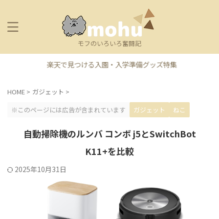
モフのいろいろ奮闘記
楽天で見つける入園・入学準備グッズ特集
HOME
>
ガジェット
>
※このページには広告が含まれています
ガジェット
ねこ
自動掃除機のルンバ コンボ j5とSwitchBot
K11+を比較
2025年10月31日