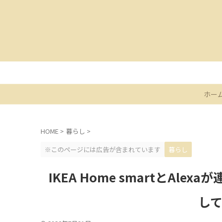
ホー
HOME
>
暮らし
>
※このページには広告が含まれています
暮らし
IKEA Home smartとAlex
し