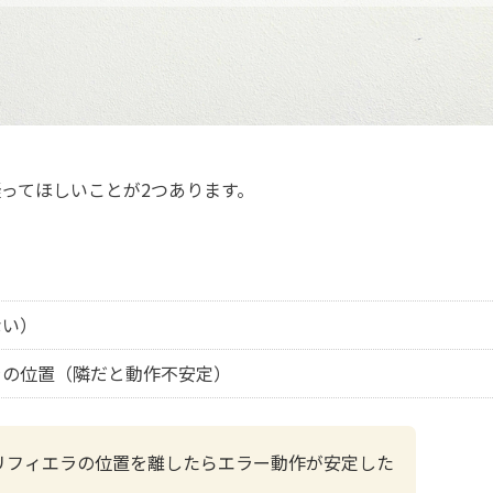
ってほしいことが2つあります。
）
ない）
ィエラの位置（隣だと動作不安定）
A ディリフィエラの位置を離したらエラー動作が安定した