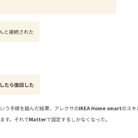
ゃんと接続された
携したら復旧した
という手順を踏んだ結果、アレクサの
IKEA Home smart
のスキ
ます。それで
Matter
で設定するしかなくなった。