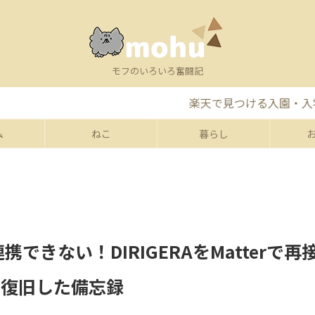
モフのいろいろ奮闘記
楽天で見つける入園・入学準備グッズ特
ム
ねこ
暮らし
aが連携できない！DIRIGERAをMatterで再
て復旧した備忘録