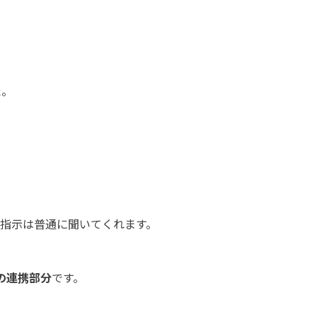
た。
。
指示は普通に聞いてくれます。
xaの連携部分
です。