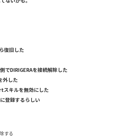
されてないかも。
たら復旧した
リ側でDIRIGERAを接続解除した
aを外した
martスキルを無効にした
exaに登録するらしい
削除する