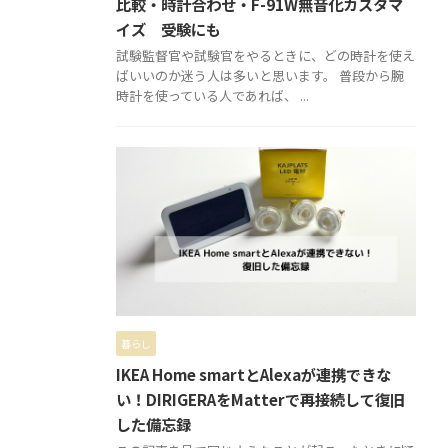
比較・時計合わせ・F-91W無音化カスタマ
イズ 受験にも
試験監督官や試験官をやるときに、どの時計を使え
ばいいのか迷う人は多いと思います。 普段から腕
時計を使っている人であれば、 ...
暮らし
IKEA Home smartとAlexaが連携できな
い！DIRIGERAをMatterで再接続して復旧
した備忘録