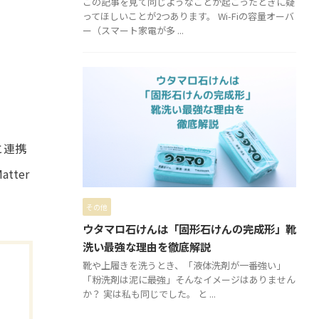
この記事を見て同じようなことが起こったときに疑
ってほしいことが2つあります。 Wi-Fiの容量オーバ
ー（スマート家電が多 ...
と連携
tter
その他
ウタマロ石けんは「固形石けんの完成形」靴
洗い最強な理由を徹底解説
靴や上履きを洗うとき、「液体洗剤が一番強い」
「粉洗剤は泥に最強」そんなイメージはありません
か？ 実は私も同じでした。 と ...