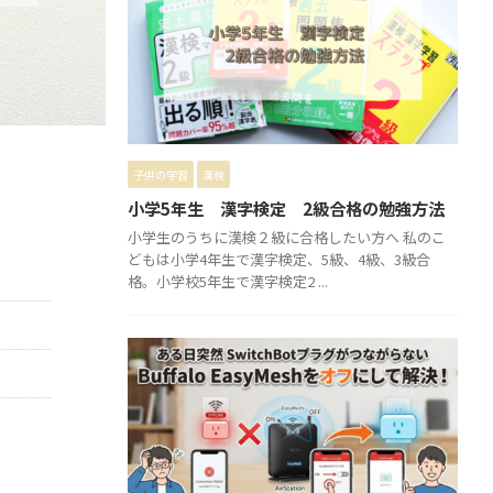
子供の学習
漢検
小学5年生 漢字検定 2級合格の勉強方法
小学生のうちに漢検２級に合格したい方へ 私のこ
どもは小学4年生で漢字検定、5級、4級、3級合
格。小学校5年生で漢字検定2 ...